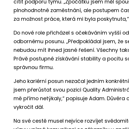
cítit podporu týmu. „Zpočátku jsem měl spous
plnohodnotné zaměstnání, ale postupem času
za možnost práce, která mi byla poskytnuta,
Do nové role přicházel s očekáváním vyšší odp
odbornému posunu. „Předpokládal jsem, že s
nebudou mít ihned jasné řešení. Všechny takov
Právě postupné získávání stability a pocitu sou
správnou firmu.
Jeho kariérní posun nezačal jedním konkrétn
jsem přerůstat svou pozici Quality Administrá
mě přímo netýkaly,“ popisuje Adam. Důvěra 
vykročit dál.
Na své cestě musel nejvíce rozvíjet svědomit