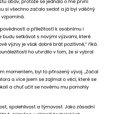
tu obav, protože se jednalo o mé první
 si všechno začalo sedat a já byl vděčný
“ vzpomíná.
ovědnosti a příležitostí k osobnímu i
e budu setkávat s novými výzvami, které
é výzvy je však dobré brát pozitivně,“ říká.
náležitosti ho utvrdilo v tom, že si vybral
ím momentem, byl to přirozený vývoj. „Začal
tora a více jsem se zajímal o věci, které se
okolí a chuť učit se novému mu pomohly
ost, spolehlivost a týmovost. Jako zásadní