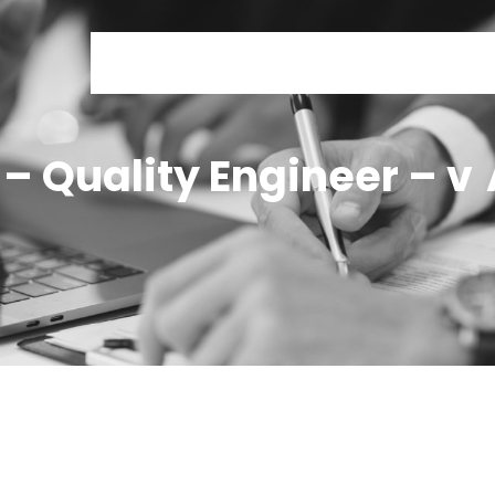
ÚVODNÍ INFORMACE
NAŠE VÝROBKY
CERTIF
 Quality Engineer – v 